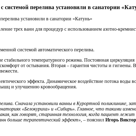
с системой перелива установили в санатории «Кат
ение трех ванн для процедур с использованием азотно-кремнис
менной системой автоматического перелива.
ание стабильного температурного режима. Постоянная циркуляци
скомфорт от остывания. Вторая – гарантия чистоты и гигиены. В
вежести.
апевтического эффекта. Динамическое воздействие потока воды 
 мышц и улучшению кровообращения.
релива. Сначала установили ванны в Курортной поликлинике, за
анаториях «Белокуриха» и «Сибирь». Главное, что такими изме
акая, как говорят, старинная технология, когда пациент лежит 
ванн больше терапевтический эффект»,
– пояснил
Игорь Виктор