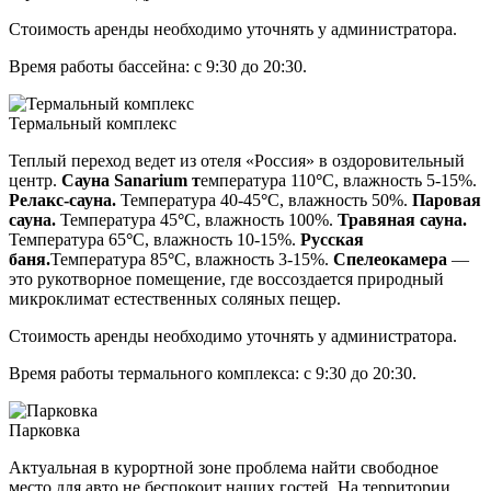
Стоимость аренды необходимо уточнять у администратора.
Время работы бассейна: с 9:30 до 20:30.
Термальный комплекс
Теплый переход ведет из отеля «Россия» в оздоровительный
центр.
Сауна Sanarium т
емпература 110
°
С, влажность 5-15%.
Релакс-сауна.
Температура 40-45
°
С, влажность 50%.
Паровая
сауна.
Температура 45
°
С, влажность 100%.
Травяная сауна.
Температура 65
°
С, влажность 10-15%.
Русская
баня.
Температура 85
°
С, влажность 3-15%.
Спелеокамера
—
это рукотворное помещение, где воссоздается природный
микроклимат естественных соляных пещер.
Стоимость аренды необходимо уточнять у администратора.
Время работы термального комплекса: с 9:30 до 20:30.
Парковка
Актуальная в курортной зоне проблема найти свободное
место для авто не беспокоит наших гостей. На территории