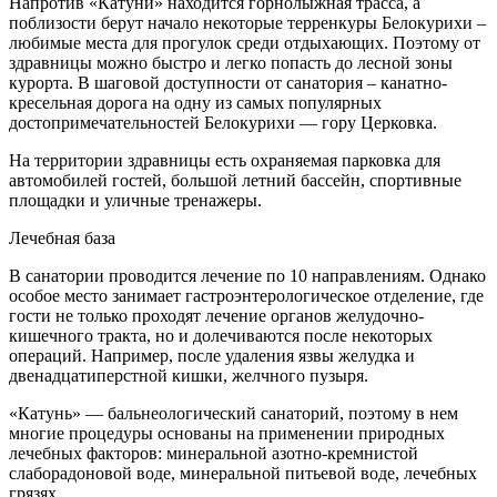
Напротив «Катуни» находится горнолыжная трасса, а
поблизости берут начало некоторые терренкуры Белокурихи –
любимые места для прогулок среди отдыхающих. Поэтому от
здравницы можно быстро и легко попасть до лесной зоны
курорта. В шаговой доступности от санатория – канатно-
кресельная дорога на одну из самых популярных
достопримечательностей Белокурихи — гору Церковка.
На территории здравницы есть охраняемая парковка для
автомобилей гостей, большой летний бассейн, спортивные
площадки и уличные тренажеры.
Лечебная база
В санатории проводится лечение по 10 направлениям. Однако
особое место занимает гастроэнтерологическое отделение, где
гости не только проходят лечение органов желудочно-
кишечного тракта, но и долечиваются после некоторых
операций. Например, после удаления язвы желудка и
двенадцатиперстной кишки, желчного пузыря.
«Катунь» — бальнеологический санаторий, поэтому в нем
многие процедуры основаны на применении природных
лечебных факторов: минеральной азотно-кремнистой
слаборадоновой воде, минеральной питьевой воде, лечебных
грязях.